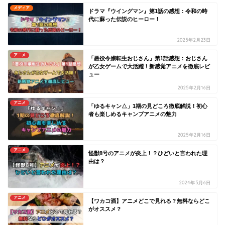
メディア
ドラマ『ウイングマン』第1話の感想：令和の時
代に蘇った伝説のヒーロー！
2025年2月23日
アニメ
「悪役令嬢転生おじさん」第1話感想：おじさん
が乙女ゲームで大活躍！新感覚アニメを徹底レビ
ュー
2025年2月16日
アニメ
「ゆるキャン△」1期の見どころ徹底解説！初心
者も楽しめるキャンプアニメの魅力
2025年2月16日
アニメ
怪獣8号のアニメが炎上！？ひどいと言われた理
由は？
2024年5月6日
アニメ
【ワカコ酒】アニメどこで見れる？無料ならどこ
がオススメ？