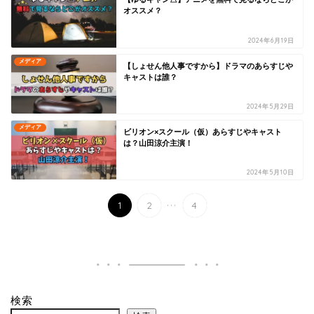
オススメ？
2024年6月19日
メディア
【しょせん他人事ですから】ドラマのあらすじや
キャストは誰？
2024年5月29日
メディア
ビリオン×スクール（仮）あらすじやキャスト
は？山田涼介主演！
2024年5月10日
...
1
2
4
検索