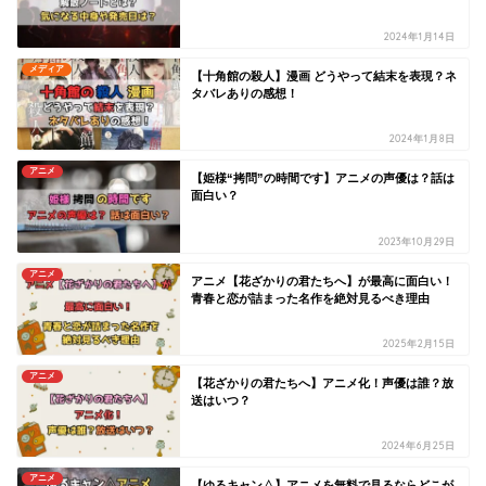
2024年1月14日
メディア
【十角館の殺人】漫画 どうやって結末を表現？ネ
タバレありの感想！
2024年1月8日
アニメ
【姫様“拷問”の時間です】アニメの声優は？話は
面白い？
2023年10月29日
アニメ
アニメ【花ざかりの君たちへ】が最高に面白い！
青春と恋が詰まった名作を絶対見るべき理由
2025年2月15日
アニメ
【花ざかりの君たちへ】アニメ化！声優は誰？放
送はいつ？
2024年6月25日
アニメ
【ゆるキャン△】アニメを無料で見るならどこが