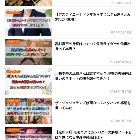
2024年5月4日
メディア
【デスティニー】ドラマあらすじは？石原さとみ
3年ぶり主演！
2024年3月18日
メディア
高杉真宙の身長はいくつ？仮面ライダーの俳優出
身って本当？
2024年1月30日
メディア
川栄李奈の旦那さんは誰ですか？ 現在の夫婦仲は
良いの？ネットの噂を調べてみた！
2024年1月27日
メディア
ザ・ジョジョランズは面白い？ネタバレの感想を
書いてみた！
2024年1月24日
メディア
【元BiSH】モモコグミカンパニーの解散ノートと
は？気になる中身や発売日は？